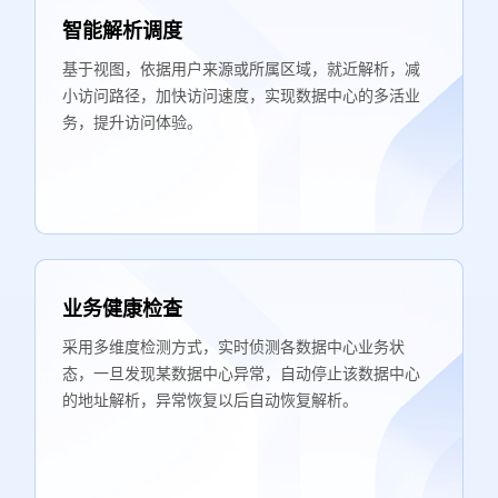
智能解析调度
基于视图，依据用户来源或所属区域，就近解析，减
小访问路径，加快访问速度，实现数据中心的多活业
务，提升访问体验。
业务健康检查
采用多维度检测方式，实时侦测各数据中心业务状
态，一旦发现某数据中心异常，自动停止该数据中心
的地址解析，异常恢复以后自动恢复解析。