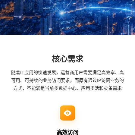
核心需求
随着IT应用的快速发展，运营商用户需要满足高效率、高
可用、可持续的业务访问要求，而原有通过IP访问业务的
方式，不能满足当前多数据中心、应用多活和灾备需求
高效访问