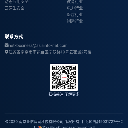
动态应用安全
教育行业
云原生安全
电力行业
医疗行业
制造行业
联系方式
net-business@asiainfo-net.com
江苏省南京市雨花台区宁双路19号云密城2号楼
扫描关注 了解更多
©2020 南京亚信智网科技有限公司 版权所有 丨
苏ICP备19031727号-2
丨