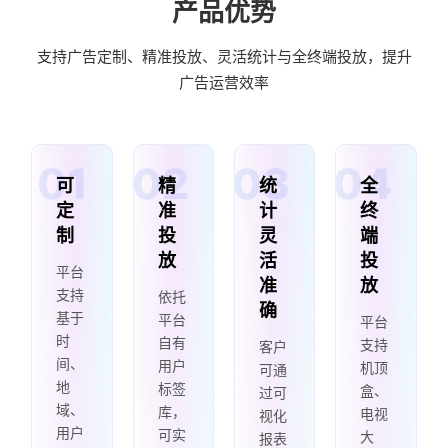
产品优势
支持广告定制、精准投放、灵活统计与全终端投放，提升
广告运营效率
可
精
统
全
定
准
计
终
制
投
灵
端
放
活
投
平台
准
放
支持
依托
确
基于
平台
平台
时
自有
支持
客户
间、
用户
机顶
可通
地
标签
盒、
过可
域、
库，
电视
视化
用户
可实
大
报表