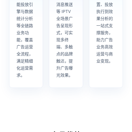
能投放引
消息推送
置、投放
擎与数据
等 IPTV
执行到效
统计分析
全场景广
果分析的
等全链路
告呈现形
一站式支
业务功
式，可实
撑服务，
能，覆盖
现多终
助力广告
广告运营
端、多触
业务高效
全流程，
点的品牌
运营与商
满足精细
触达，提
业变现。
化运营需
升广告曝
求。
光效果。