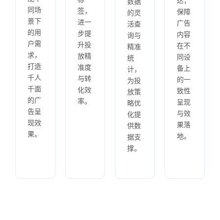
达，
数据
同场
签，
保障
的灵
景下
进一
广告
活查
的用
步提
内容
询与
户需
升投
在不
精准
求，
放精
同设
统
打造
准度
备上
计，
千人
与转
的一
为投
千面
化效
致性
放策
的广
率。
呈现
略优
告呈
与效
化提
现效
果落
供数
果。
地。
据支
撑。