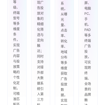
等
现广
屏、
系
级、
告投
电脑
统，
终端
放对
PC、
从曝
型号
象的
手
光
等多
精细
机、
量、
维度
化筛
PAD
点击
条
选与
等多
率、
件，
定向
终端
转化
实现
触
广告
率、
广告
达；
投
地域
内容
同时
放，
分布
与投
支持
可实
等多
放策
对接
现跨
维度
略的
外部
终
获取
个性
大数
端、
广告
化定
据系
全场
投放
制，
统引
景的
数
可精
入第
品牌
据，
准匹
三方
触
实现
配不
标